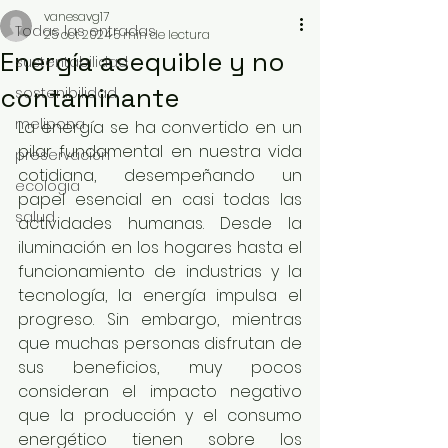
vanesavg17
Todas las entradas
25 oct 2024
5 min de lectura
Energía asequible y no
sustentabilidad
contaminante
sostenibilidad
melipona
La energía se ha convertido en un 
pilar fundamental en nuestra vida 
preservación
cotidiana, desempeñando un 
ecologia
papel esencial en casi todas las 
salud
actividades humanas. Desde la 
iluminación en los hogares hasta el 
funcionamiento de industrias y la 
tecnología, la energía impulsa el 
progreso. Sin embargo, mientras 
que muchas personas disfrutan de 
sus beneficios, muy pocos 
consideran el impacto negativo 
que la producción y el consumo 
energético tienen sobre los 