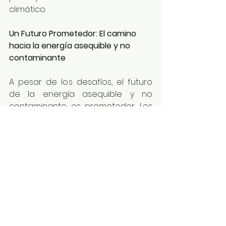
climático.
Un Futuro Prometedor: El camino 
hacia la energía asequible y no 
contaminante
A pesar de los desafíos, el futuro 
de la energía asequible y no 
contaminante es prometedor. Los 
avances tecnológicos han 
permitido que el costo de las 
energías limpias disminuya, lo que 
facilita su adopción a mayor 
escala. Países como Dinamarca, 
Alemania y China han liderado la 
inversión en energía eólica y solar, 
demostrando que es posible 
generar energía de manera 