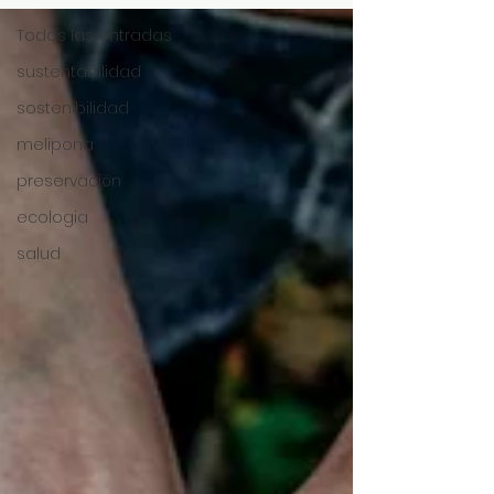
Todas las entradas
sustentabilidad
sostenibilidad
melipona
preservación
ecologia
salud