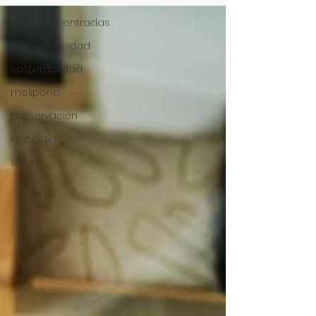
Todas las entradas
sustentabilidad
sostenibilidad
melipona
preservación
ecologia
salud